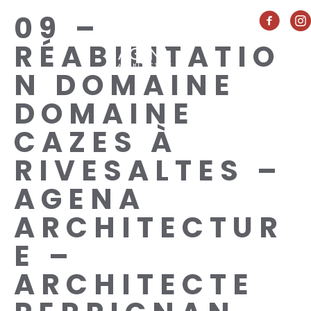
09 –
RÉABILITATIO
N DOMAINE
DOMAINE
CAZES À
RIVESALTES –
AGENA
ARCHITECTUR
E –
ARCHITECTE