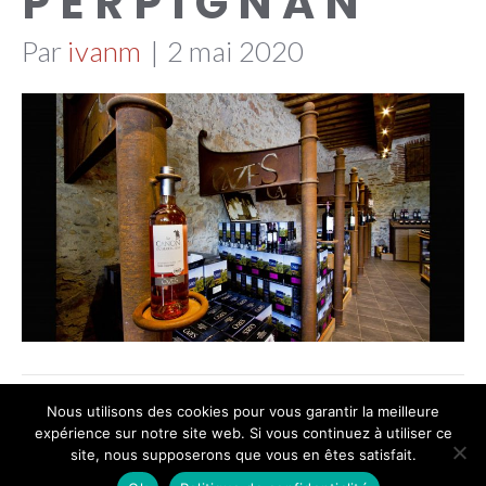
PERPIGNAN
Par
ivanm
|
2 mai 2020
Nous utilisons des cookies pour vous garantir la meilleure
© 2020 Agena Architecture (Achitecte à
expérience sur notre site web. Si vous continuez à utiliser ce
site, nous supposerons que vous en êtes satisfait.
Perpignan)
|
04 68 34 23 47
|