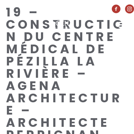
19 –
CONSTRUCTIO
N DU CENTRE
MÉDICAL DE
PÉZILLA LA
RIVIÈRE –
AGENA
ARCHITECTUR
E –
ARCHITECTE