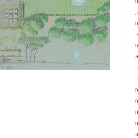
j
f
a
j
j
a