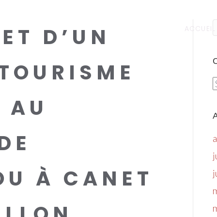
JET D’UN
ACCUEIL
C
 TOURISME
C
 AU
A
DE
j
OU À CANET
j
ILLON.