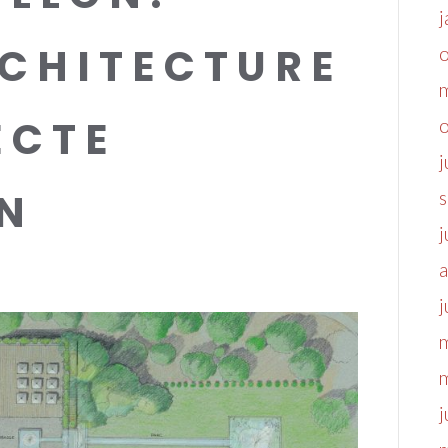
j
CHITECTURE
ECTE
j
N
j
a
j
j