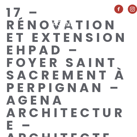
17 –
RÉNOVATION
ET EXTENSION
EHPAD –
FOYER SAINT
SACREMENT À
PERPIGNAN –
AGENA
ARCHITECTUR
E –