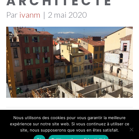
ARCHITECTE
Par
ivanm
|
2 mai 2020
Nous utilisons des cookies pour vous garantir la meilleure
© 2020 Agena Architecture (Achitecte à
expérience sur notre site web. Si vous continuez à utiliser ce
site, nous supposerons que vous en êtes satisfait.
Perpignan)
|
04 68 34 23 47
|