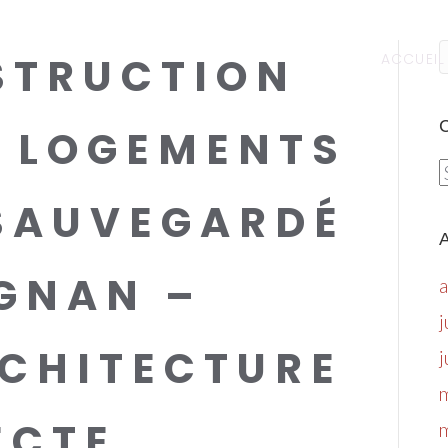
STRUCTION
ACCUEIL
C
 LOGEMENTS
C
SAUVEGARDÉ
A
IGNAN –
j
CHITECTURE
j
ECTE