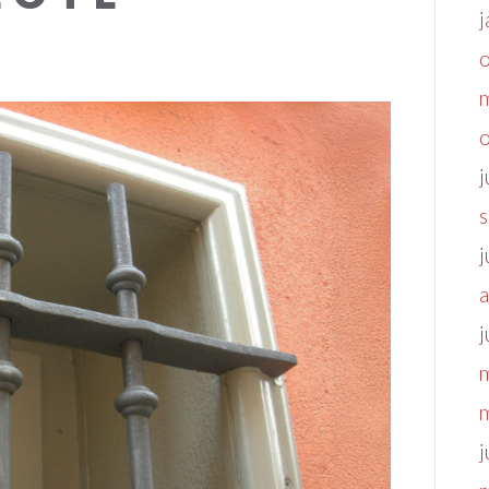
j
j
j
a
j
j