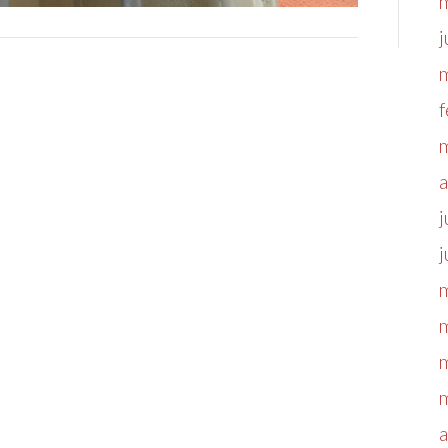
j
f
a
j
j
a