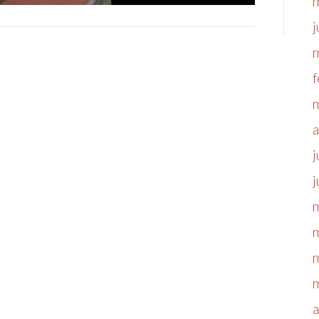
j
f
a
j
j
a