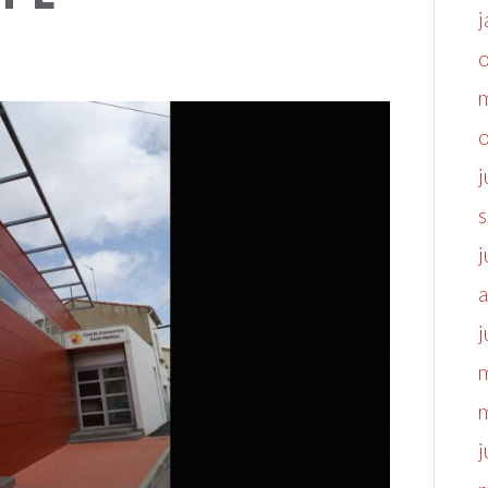
j
j
j
a
j
j