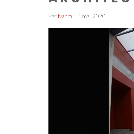
Par
ivanm
|
4 mai 2020