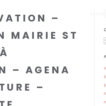
VATION –
ACCUEIL
C
N MAIRIE ST
C
 À
A
N – AGENA
j
TURE –
j
TE