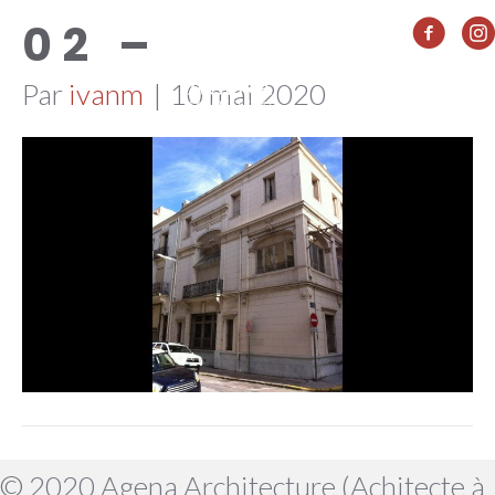
02 –
Par
ivanm
|
10 mai 2020
© 2020 Agena Architecture (Achitecte à