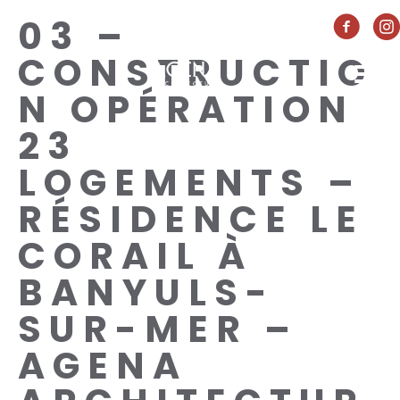
03 –
CONSTRUCTIO
N OPÉRATION
23
LOGEMENTS –
RÉSIDENCE LE
CORAIL À
BANYULS-
SUR-MER –
AGENA